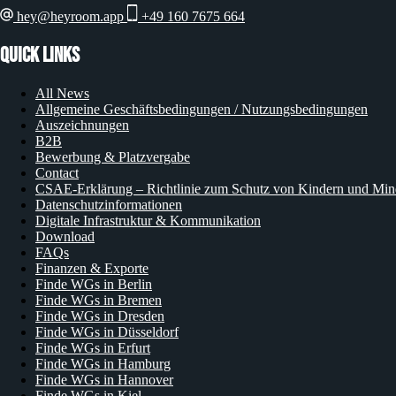
hey@heyroom.app
+49 160 7675 664
Quick Links
All News
Allgemeine Geschäftsbedingungen / Nutzungsbedingungen
Auszeichnungen
B2B
Bewerbung & Platzvergabe
Contact
CSAE-Erklärung – Richtlinie zum Schutz von Kindern und Min
Datenschutzinformationen
Digitale Infrastruktur & Kommunikation
Download
FAQs
Finanzen & Exporte
Finde WGs in Berlin
Finde WGs in Bremen
Finde WGs in Dresden
Finde WGs in Düsseldorf
Finde WGs in Erfurt
Finde WGs in Hamburg
Finde WGs in Hannover
Finde WGs in Kiel