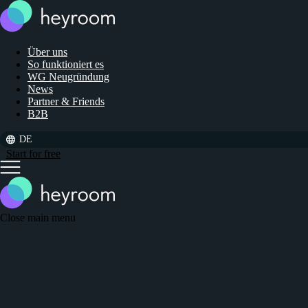
Über uns
So funktioniert es
WG Neugründung
News
Partner & Friends
B2B
DE
Start for free
Close main menu