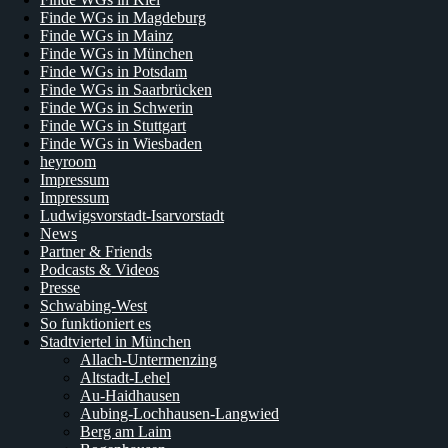
Finde WGs in Magdeburg
Finde WGs in Mainz
Finde WGs in München
Finde WGs in Potsdam
Finde WGs in Saarbrücken
Finde WGs in Schwerin
Finde WGs in Stuttgart
Finde WGs in Wiesbaden
heyroom
Impressum
Impressum
Ludwigsvorstadt-Isarvorstadt
News
Partner & Friends
Podcasts & Videos
Presse
Schwabing-West
So funktioniert es
Stadtviertel in München
Allach-Untermenzing
Altstadt-Lehel
Au-Haidhausen
Aubing-Lochhausen-Langwied
Berg am Laim