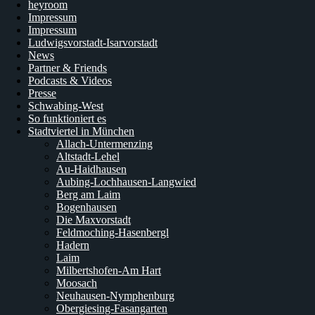
heyroom
Impressum
Impressum
Ludwigsvorstadt-Isarvorstadt
News
Partner & Friends
Podcasts & Videos
Presse
Schwabing-West
So funktioniert es
Stadtviertel in München
Allach-Untermenzing
Altstadt-Lehel
Au-Haidhausen
Aubing-Lochhausen-Langwied
Berg am Laim
Bogenhausen
Die Maxvorstadt
Feldmoching-Hasenbergl
Hadern
Laim
Milbertshofen-Am Hart
Moosach
Neuhausen-Nymphenburg
Obergiesing-Fasangarten