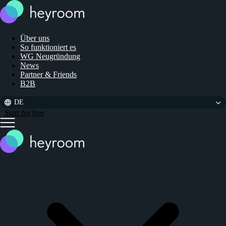
Über uns
So funktioniert es
WG Neugründung
News
Partner & Friends
B2B
DE
Start for free
Close
main
menu