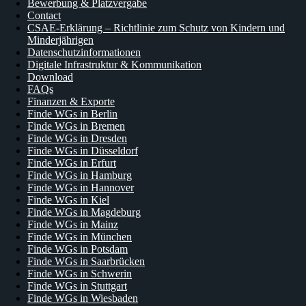
Bewerbung & Platzvergabe
Contact
CSAE-Erklärung – Richtlinie zum Schutz von Kindern und
Minderjährigen
Datenschutzinformationen
Digitale Infrastruktur & Kommunikation
Download
FAQs
Finanzen & Exporte
Finde WGs in Berlin
Finde WGs in Bremen
Finde WGs in Dresden
Finde WGs in Düsseldorf
Finde WGs in Erfurt
Finde WGs in Hamburg
Finde WGs in Hannover
Finde WGs in Kiel
Finde WGs in Magdeburg
Finde WGs in Mainz
Finde WGs in München
Finde WGs in Potsdam
Finde WGs in Saarbrücken
Finde WGs in Schwerin
Finde WGs in Stuttgart
Finde WGs in Wiesbaden