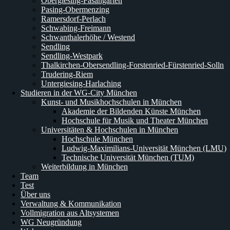
Obergiesing-Fasangarten
Pasing-Obermenzing
Ramersdorf-Perlach
Schwabing-Freimann
Schwanthalerhöhe / Westend
Sendling
Sendling-Westpark
Thalkirchen-Obersendling-Forstenried-Fürstenried-Solln
Trudering-Riem
Untergiesing-Harlaching
Studieren in der WG-City München
Kunst- und Musikhochschulen in München
Akademie der Bildenden Künste München
Hochschule für Musik und Theater München
Universitäten & Hochschulen in München
Hochschule München
Ludwig-Maximilians-Universität München (LMU)
Technische Universität München (TUM)
Weiterbildung in München
Team
Test
Über uns
Verwaltung & Kommunikation
Vollmigration aus Altsystemen
WG Neugründung