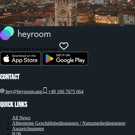
Find roommates you vibe with
Contact
hey@heyroom.app
+49 160 7675 664
Quick Links
All News
Allgemeine Geschäftsbedingungen / Nutzungsbedingungen
Auszeichnungen
B2B