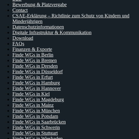
Bewerbung & Platzvergabe
Contact
CSAE-Erklärung – Richtlinie zum Schutz von Kindern und
Minderjährigen
Datenschutzinformationen
Digitale Infrastruktur & Kommunikation
Download
FAQs
Finanzen & Exporte
Finde WGs in Berlin
Finde WGs in Bremen
Finde WGs in Dresden
Finde WGs in Düsseldorf
Finde WGs in Erfurt
Finde WGs in Hamburg
Finde WGs in Hannover
Finde WGs in Kiel
Finde WGs in Magdeburg
Finde WGs in Mainz
Finde WGs in München
Finde WGs in Potsdam
Finde WGs in Saarbrücken
Finde WGs in Schwerin
Finde WGs in Stuttgart
Finde WGs in Wiesbaden