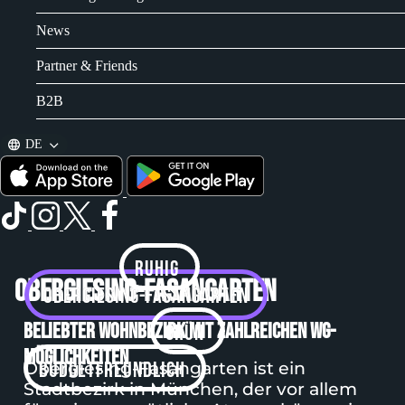
News
Partner & Friends
B2B
DE
ruhig
Obergiesing-Fasangarten
Obergiesing-Fasangarten
Beliebter Wohnbezirk mit zahlreichen WG-
grün
Möglichkeiten
budgetfreundlich
Obergiesing-Fasangarten ist ein
Stadtbezirk in München, der vor allem