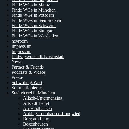
Finde WGs in Mainz
Finde WGs in München
Finde WGs in Potsdam
Finde WGs in Saarbrücken
Finde WGs in Schwerin
Finde WGs in Stuttgart
Finde WGs in Wiesbaden
heyroom
Impressum
Impressum
Ludwigsvorstadt-Isarvorstadt
News
Partner & Friends
Podcasts & Videos
Presse
Schwabing-West
So funktioniert es
Stadtviertel in München
Allach-Untermenzing
Altstadt-Lehel
Au-Haidhausen
Aubing-Lochhausen-Langwied
Berg am Laim
Bogenhausen