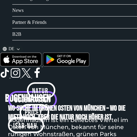
News
Partner & Friends
B2B
DE
natur
Bogenhausen
BOGENHAUSEN
WG-Suche im grünen Osten von München – wo die
pricey
Miete hoch, aber die Natur noch höher ist
Bogenhausen ist ein beliebtes Viertel im
isar-nah
Osten von München, bekannt für seine
ruhigen Wohnstraßen, grünen Parks