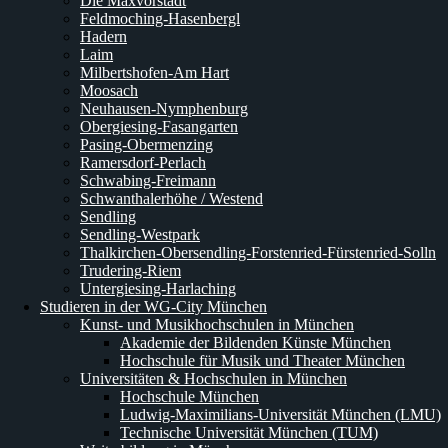
Die Maxvorstadt
Feldmoching-Hasenbergl
Hadern
Laim
Milbertshofen-Am Hart
Moosach
Neuhausen-Nymphenburg
Obergiesing-Fasangarten
Pasing-Obermenzing
Ramersdorf-Perlach
Schwabing-Freimann
Schwanthalerhöhe / Westend
Sendling
Sendling-Westpark
Thalkirchen-Obersendling-Forstenried-Fürstenried-Solln
Trudering-Riem
Untergiesing-Harlaching
Studieren in der WG-City München
Kunst- und Musikhochschulen in München
Akademie der Bildenden Künste München
Hochschule für Musik und Theater München
Universitäten & Hochschulen in München
Hochschule München
Ludwig-Maximilians-Universität München (LMU)
Technische Universität München (TUM)