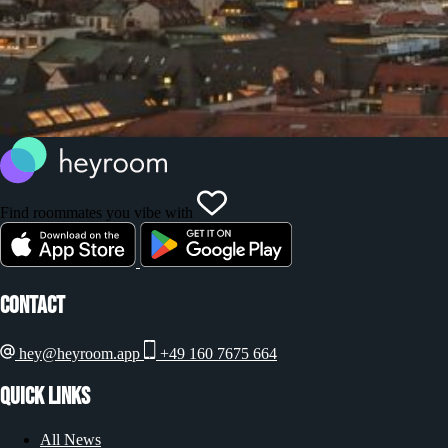
Find roommates you vibe with
Contact
hey@heyroom.app
+49 160 7675 664
Quick Links
All News