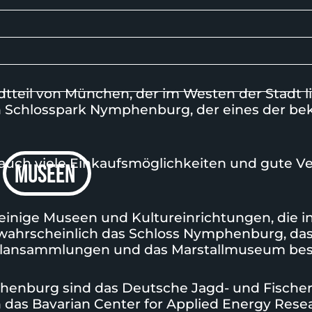
eil von München, der im Westen der Stadt liegt
n
Schlosspark Nymphenburg
, der eines der b
uch viele Einkaufsmöglichkeiten und gute V
museen
nige Museen und Kultureinrichtungen, die in
 wahrscheinlich das Schloss Nymphenburg, da
ellansammlungen und das
Marstallmuseum
bes
enburg sind das Deutsche Jagd- und Fisch
h das
Bavarian Center for Applied Energy Res