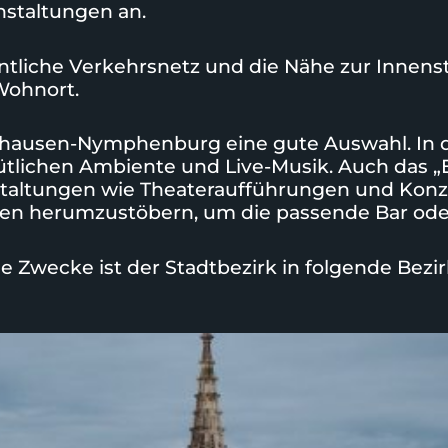
nstaltungen an.
entliche Verkehrsnetz und die Nähe zur Inne
Wohnort.
euhausen-Nymphenburg eine gute Auswahl. In d
ütlichen Ambiente und Live-Musik. Auch das „
taltungen wie Theateraufführungen und Konzert
 herumzustöbern, um die passende Bar oder
e Zwecke ist der Stadtbezirk in folgende Bezirk
upload dein wg-zimmer jetzt