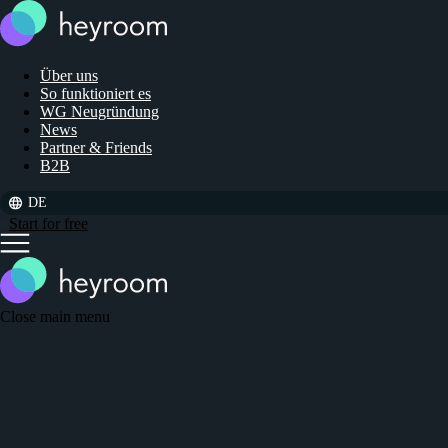
Über uns
So funktioniert es
WG Neugründung
News
Partner & Friends
B2B
DE
Start for free
Close main menu