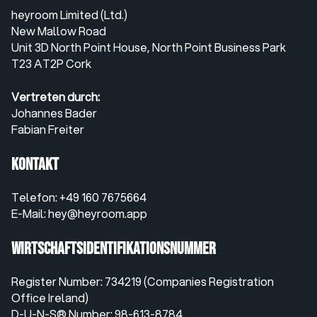
heyroom Limited (Ltd.)
New Mallow Road
Unit 3D North Point House, North Point Business Park
T23 AT2P Cork
Vertreten durch:
Johannes Bader
Fabian Freiter
Kontakt
Telefon: +49 160 7675664
E-Mail:
hey@heyroom.app
Wirtschafts­identifikations­nummer
Register Number: 734219 (Companies Registration
Office Ireland)
D-U-N-S® Number: 98-613-8784