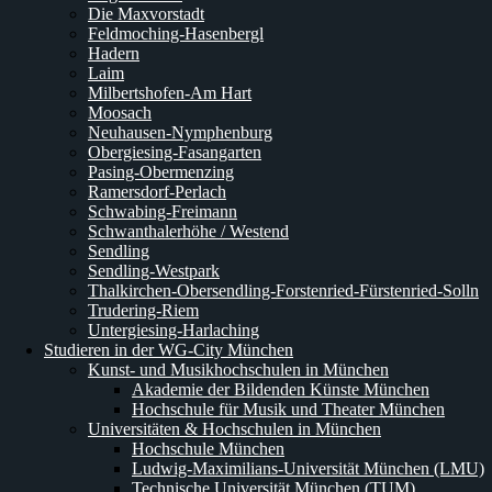
Die Maxvorstadt
Feldmoching-Hasenbergl
Hadern
Laim
Milbertshofen-Am Hart
Moosach
Neuhausen-Nymphenburg
Obergiesing-Fasangarten
Pasing-Obermenzing
Ramersdorf-Perlach
Schwabing-Freimann
Schwanthalerhöhe / Westend
Sendling
Sendling-Westpark
Thalkirchen-Obersendling-Forstenried-Fürstenried-Solln
Trudering-Riem
Untergiesing-Harlaching
Studieren in der WG-City München
Kunst- und Musikhochschulen in München
Akademie der Bildenden Künste München
Hochschule für Musik und Theater München
Universitäten & Hochschulen in München
Hochschule München
Ludwig-Maximilians-Universität München (LMU)
Technische Universität München (TUM)