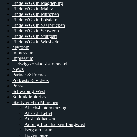
Finde WGs in Magdeburg
Finde WGs in Mainz
Finde WGs in München
Finde WGs in Potsdam
Finde WGs in Saarbrücken
Finde WGs in Schwerin
Finde WGs in Stuttgart
Finde WGs in Wiesbaden
heyroom
Impressum
Impressum
Ludwigsvorstadt-Isarvorstadt
News
Partner & Friends
Podcasts & Videos
Presse
Schwabing-West
So funktioniert es
Stadtviertel in München
Allach-Untermenzing
Altstadt-Lehel
Au-Haidhausen
Aubing-Lochhausen-Langwied
Berg am Laim
Bogenhausen