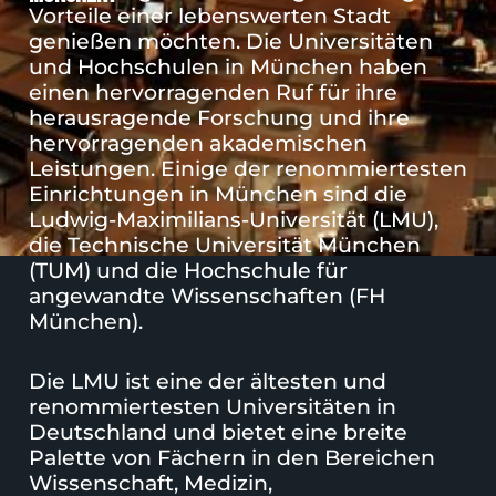
Vorteile einer lebenswerten Stadt
genießen möchten. Die Universitäten
und Hochschulen in München haben
einen hervorragenden Ruf für ihre
herausragende Forschung und ihre
hervorragenden akademischen
Leistungen. Einige der renommiertesten
Einrichtungen in München sind die
Ludwig-Maximilians-Universität (LMU)
,
die
Technische Universität München
(TUM)
und die
Hochschule für
angewandte Wissenschaften (FH
München)
.
Die
LMU
ist eine der ältesten und
renommiertesten Universitäten in
Deutschland und bietet eine breite
Palette von Fächern in den Bereichen
Wissenschaft, Medizin,