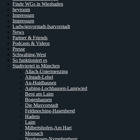
Finde WGs in Wiesbaden
heyroom
Impressum
Impressum
Ludwigsvorstadt-Isarvorstadt
News
Partner & Friends
Podcasts & Videos
Presse
Schwabing-West
So funktioniert es
Stadtviertel in München
Allach-Untermenzing
Altstadt-Lehel
Au-Haidhausen
Aubing-Lochhausen-Langwied
Berg am Laim
Bogenhausen
Die Maxvorstadt
Feldmoching-Hasenbergl
Hadern
Laim
Milbertshofen-Am Hart
Moosach
Neuhausen-Nymphenburg