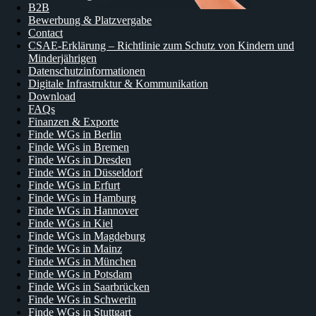
B2B
Bewerbung & Platzvergabe
Contact
CSAE-Erklärung – Richtlinie zum Schutz von Kindern und
Minderjährigen
Datenschutzinformationen
Digitale Infrastruktur & Kommunikation
Download
FAQs
Finanzen & Exporte
Finde WGs in Berlin
Finde WGs in Bremen
Finde WGs in Dresden
Finde WGs in Düsseldorf
Finde WGs in Erfurt
Finde WGs in Hamburg
Finde WGs in Hannover
Finde WGs in Kiel
Finde WGs in Magdeburg
Finde WGs in Mainz
Finde WGs in München
Finde WGs in Potsdam
Finde WGs in Saarbrücken
Finde WGs in Schwerin
Finde WGs in Stuttgart