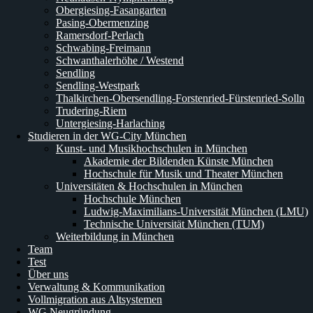
Obergiesing-Fasangarten
Pasing-Obermenzing
Ramersdorf-Perlach
Schwabing-Freimann
Schwanthalerhöhe / Westend
Sendling
Sendling-Westpark
Thalkirchen-Obersendling-Forstenried-Fürstenried-Solln
Trudering-Riem
Untergiesing-Harlaching
Studieren in der WG-City München
Kunst- und Musikhochschulen in München
Akademie der Bildenden Künste München
Hochschule für Musik und Theater München
Universitäten & Hochschulen in München
Hochschule München
Ludwig-Maximilians-Universität München (LMU)
Technische Universität München (TUM)
Weiterbildung in München
Team
Test
Über uns
Verwaltung & Kommunikation
Vollmigration aus Altsystemen
WG Neugründung