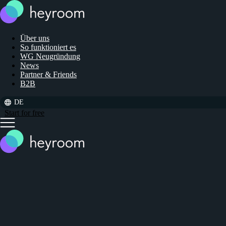
Über uns
So funktioniert es
WG Neugründung
News
Partner & Friends
B2B
DE
Start for free
Close
main
menu