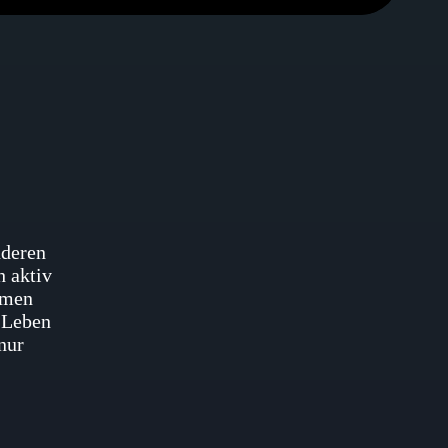
nderen
h aktiv
amen
-Leben
nur