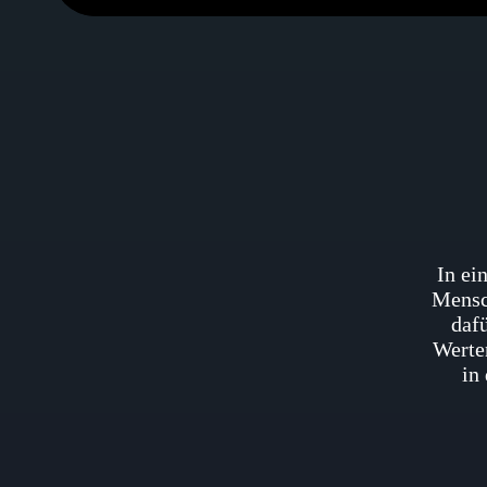
In ei
Mensch
daf
Werte
in