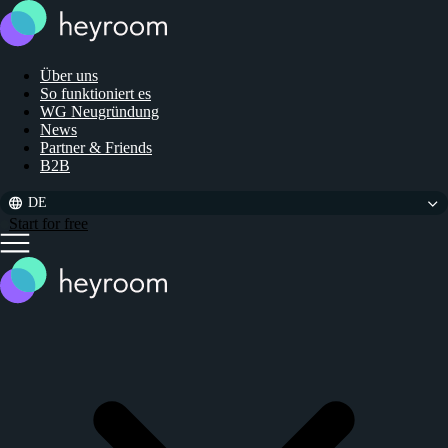
Über uns
So funktioniert es
WG Neugründung
News
Partner & Friends
B2B
DE
Start for free
Close
main
menu