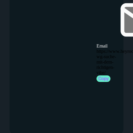
Email
https://www.heyro
wg-suche-
mit-dem-
richtigen-
vibe/
Copy