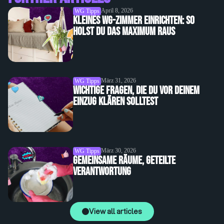
April 8, 2026
WG Tipps
Kleines WG-Zimmer einrichten: So
holst du das Maximum raus
März 31, 2026
WG Tipps
Wichtige Fragen, die du vor deinem
Einzug klären solltest
März 30, 2026
WG Tipps
Gemeinsame Räume, geteilte
Verantwortung
View all articles