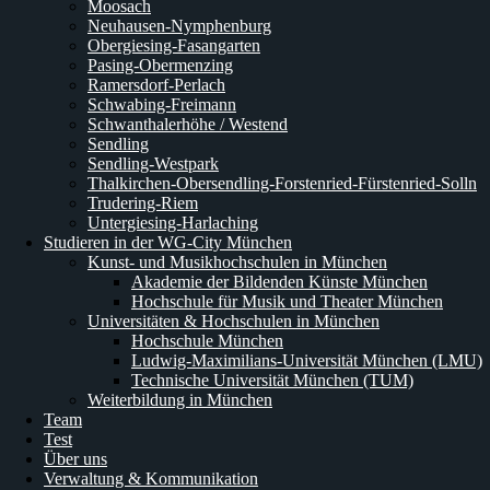
Moosach
Neuhausen-Nymphenburg
Obergiesing-Fasangarten
Pasing-Obermenzing
Ramersdorf-Perlach
Schwabing-Freimann
Schwanthalerhöhe / Westend
Sendling
Sendling-Westpark
Thalkirchen-Obersendling-Forstenried-Fürstenried-Solln
Trudering-Riem
Untergiesing-Harlaching
Studieren in der WG-City München
Kunst- und Musikhochschulen in München
Akademie der Bildenden Künste München
Hochschule für Musik und Theater München
Universitäten & Hochschulen in München
Hochschule München
Ludwig-Maximilians-Universität München (LMU)
Technische Universität München (TUM)
Weiterbildung in München
Team
Test
Über uns
Verwaltung & Kommunikation