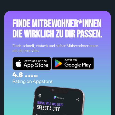
Finde Mitbewohner*innen
die wirklich zu dir passen.
Finde schnell, einfach und sicher Mitbewohner:innen
mit deinem vibe.