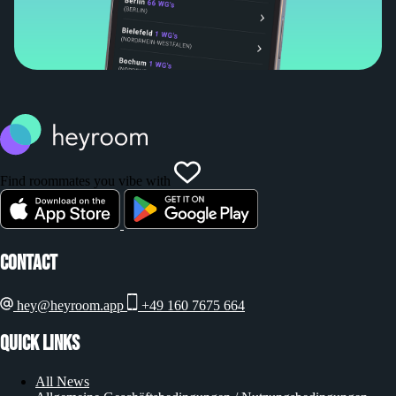
Find roommates you vibe with
Contact
hey@heyroom.app
+49 160 7675 664
Quick Links
All News