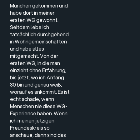
München gekommen und
habe dort in meiner
ersten WG gewohnt.
Seitdem lebe ich
tatsächlich durchgehend
in Wohngemeinschaften
und habe alles
mitgemacht. Von der
ersten WG, in die man
einzieht ohne Erfahrung,
bis jetzt, wo ich Anfang
30 bin und genau weiß,
worauf es ankommt. Es ist
echt schade, wenn
Menschen nie diese WG-
Experience haben. Wenn
ich meinen jetzigen
Freundeskreis so
anschaue, dann sind das