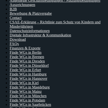
Allgemeine Geschäftsbedingungen / Nutzungsbedingungen
Auszeichnungen
B2B
Bewerbung & Platzvergabe
Contact
CSAE-Erklärung – Richtlinie zum Schutz von Kindern und
Minderjährigen
Datenschutzinformationen
Digitale Infrastruktur & Kommunikation
Download
FAQs
Finanzen & Exporte
Finde WGs in Berlin
Finde WGs in Bremen
Finde WGs in Dresden
Finde WGs in Düsseldorf
Finde WGs in Erfurt
Finde WGs in Hamburg
Finde WGs in Hannover
Finde WGs in Kiel
Finde WGs in Magdeburg
Finde WGs in Mainz
Finde WGs in München
Finde WGs in Potsdam
Finde WGs in Saarbrücken