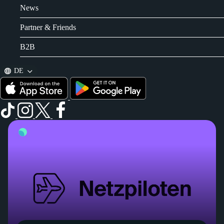
News
Partner & Friends
B2B
DE