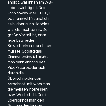
angibt, was ihnen am WG-
Leben wichtig ist. Das
kann sowas wie LGBTQ+
oder umweltfreundlich
sein, aber auch Hobbies
wie z.B. Tischtennis. Der
große Vorteil ist, dass
jede bzw. jeder
BewerberIn das auch tun
musste. Sobald das
Zimmer online ist, sieht
man dann anhand des
Vibe-Scores, der sich
durch die
Überschneidungen
errechnet, mit wem man
die meisten Interessen
bzw. Werte teilt. Damit
überspringt man den
Prozess des langen