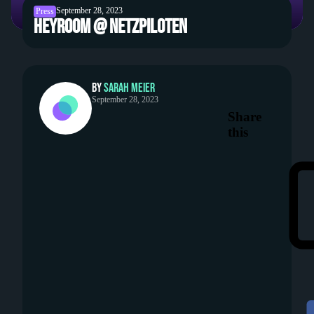
September 28, 2023
Press
heyroom @ Netzpiloten
By
Sarah Meier
September 28, 2023
Share
this