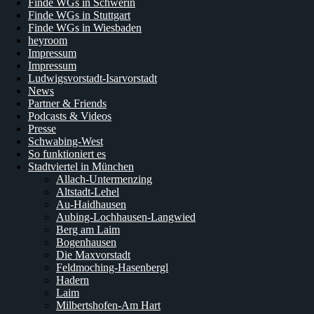
Finde WGs in Schwerin
Finde WGs in Stuttgart
Finde WGs in Wiesbaden
heyroom
Impressum
Impressum
Ludwigsvorstadt-Isarvorstadt
News
Partner & Friends
Podcasts & Videos
Presse
Schwabing-West
So funktioniert es
Stadtviertel in München
Allach-Untermenzing
Altstadt-Lehel
Au-Haidhausen
Aubing-Lochhausen-Langwied
Berg am Laim
Bogenhausen
Die Maxvorstadt
Feldmoching-Hasenbergl
Hadern
Laim
Milbertshofen-Am Hart