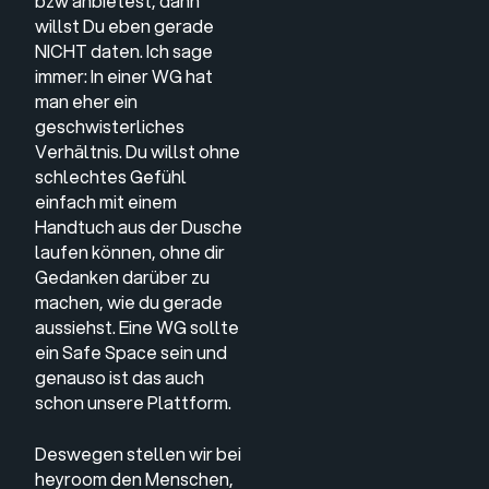
bzw anbietest, dann
willst Du eben gerade
NICHT daten. Ich sage
immer: In einer WG hat
man eher ein
geschwisterliches
Verhältnis. Du willst ohne
schlechtes Gefühl
einfach mit einem
Handtuch aus der Dusche
laufen können, ohne dir
Gedanken darüber zu
machen, wie du gerade
aussiehst. Eine WG sollte
ein Safe Space sein und
genauso ist das auch
schon unsere Plattform.
Deswegen stellen wir bei
heyroom den Menschen,